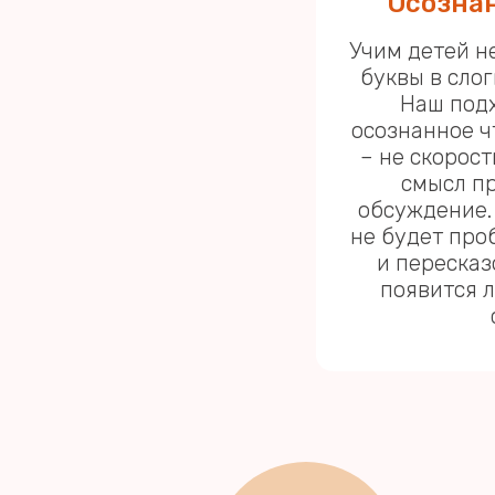
Осозна
Учим детей н
буквы в слоги
Наш под
осознанное ч
– не скорост
смысл п
обсуждение.
не будет про
и пересказ
появится л