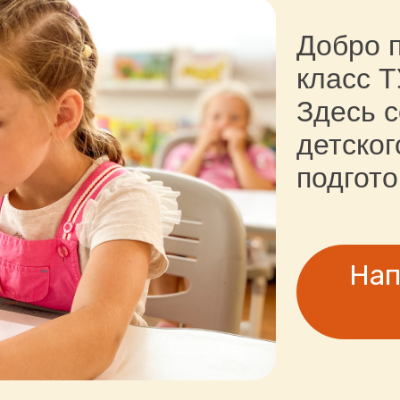
Добро 
класс 
Здесь 
детског
подгото
Нап