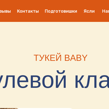
зывы
Контакты
Подготовишки
Ясли
На
ТУКЕЙ BABY
левой кл