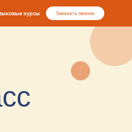
выковые курсы
Заказать звонок
асс