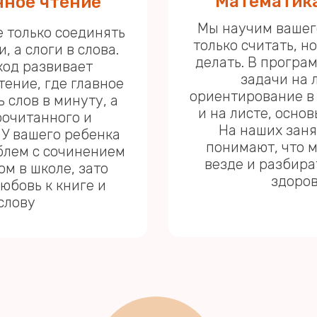
Математика
нное чтение
Мы научим вашег
е только соединять
только считать, н
, а слоги в слова.
делать. В програ
ход развивает
задачи на 
тение, где главное
ориентирование в
ь слов в минуту, а
и на листе, осно
рочитанного и
На наших заня
 У вашего ребенка
понимают, что 
блем с сочинением
везде и разбира
ом в школе, зато
здоров
юбовь к книге и
слову